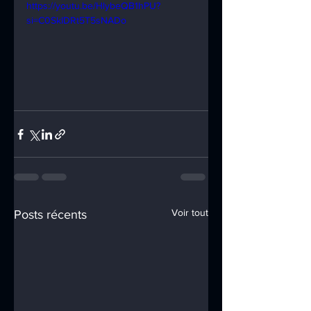
https://youtu.be/HlybeQB1hPU?
si=C0SkIDRt5T5sNADo
Voir tout
Posts récents