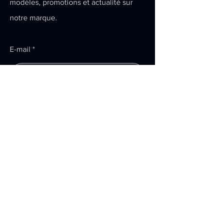
modèles, promotions et actualité sur
notre marque.
E-mail
Envoyer
Menu
Accueil
À propos
Produits